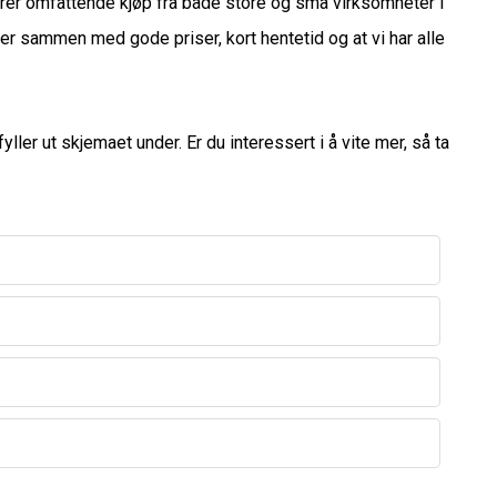
er omfattende kjøp fra både store og små virksomheter i
ger sammen med gode priser, kort hentetid og at vi har alle
ller ut skjemaet under. Er du interessert i å vite mer, så ta