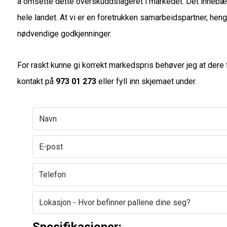
å omsette dette overskuddslageret i markedet. Det innebær
hele landet. At vi er en foretrukken samarbeidspartner, hen
nødvendige godkjenninger.
For raskt kunne gi korrekt markedspris behøver jeg at dere fy
kontakt på
973 01 273
eller fyll inn skjemaet under.